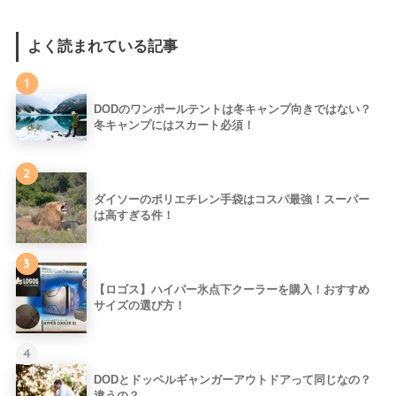
よく読まれている記事
1
DODのワンポールテントは冬キャンプ向きではない？
冬キャンプにはスカート必須！
2
ダイソーのポリエチレン手袋はコスパ最強！スーパー
は高すぎる件！
3
【ロゴス】ハイパー氷点下クーラーを購入！おすすめ
サイズの選び方！
4
DODとドッペルギャンガーアウトドアって同じなの？
違うの？