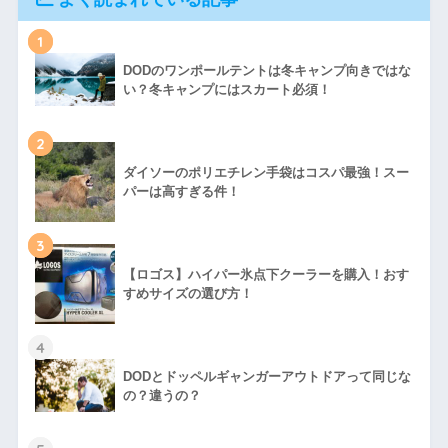
1
DODのワンポールテントは冬キャンプ向きではな
い？冬キャンプにはスカート必須！
2
ダイソーのポリエチレン手袋はコスパ最強！スー
パーは高すぎる件！
3
【ロゴス】ハイパー氷点下クーラーを購入！おす
すめサイズの選び方！
4
DODとドッペルギャンガーアウトドアって同じな
の？違うの？