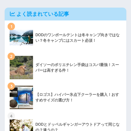
よく読まれている記事
1
DODのワンポールテントは冬キャンプ向きではな
い？冬キャンプにはスカート必須！
2
ダイソーのポリエチレン手袋はコスパ最強！スー
パーは高すぎる件！
3
【ロゴス】ハイパー氷点下クーラーを購入！おす
すめサイズの選び方！
4
DODとドッペルギャンガーアウトドアって同じな
の？違うの？